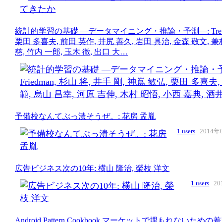
統計的学習の基礎 ―データマイニング・推論・予測―: Trevor Hastie, R
栗田 多喜夫, 前田 英作, 井尻 善久, 岩田 具治, 金森 敬文, 兼
慈, 竹内 一郎, 玉木 徹, 出口 大…
予備校なんてぶっ潰そうぜ。: 花房 孟胤
1 users
2014年
広告ビジネス次の10年: 横山 隆治, 榮枝 洋文
1 users
20
Android Pattern Cookbook マーケットで埋もれないた