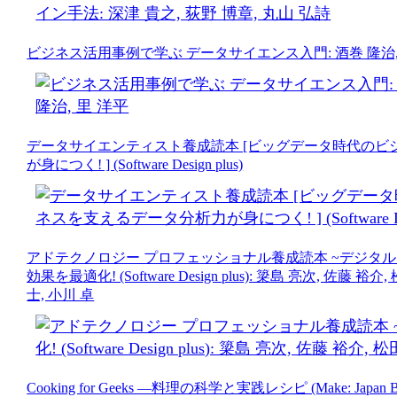
ビジネス活用事例で学ぶ データサイエンス入門: 酒巻 隆治,
データサイエンティスト養成読本 [ビッグデータ時代のビ
が身につく! ] (Software Design plus)
アドテクノロジー プロフェッショナル養成読本 ~デジタ
効果を最適化! (Software Design plus): 簗島 亮次, 佐藤 裕
士, 小川 卓
Cooking for Geeks ―料理の科学と実践レシピ (Make: Japan B